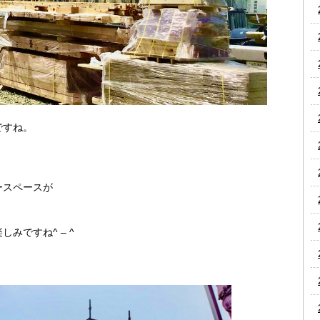
ですね。
。
ースペースが
みですね^ – ^