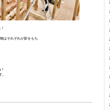
た！
建物はそれぞれが影をもち
ね！
す。