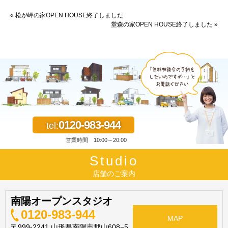
« 松が岬の家OPEN HOUSE終了しました
堂森の家OPEN HOUSE終了しました »
0120-983-944
tel:
営業時間 10:00～20:00
Studio
店舗のご案内
南陽オープンスタジオ
0120-983-944
MAP
〒999-2241 山形県南陽市郡山608−5